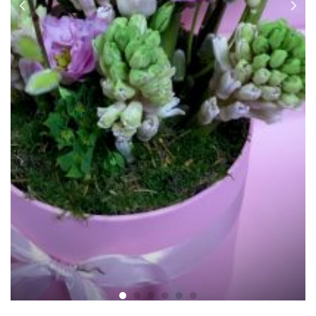
Cutie Zambila Willow
130.00
lei