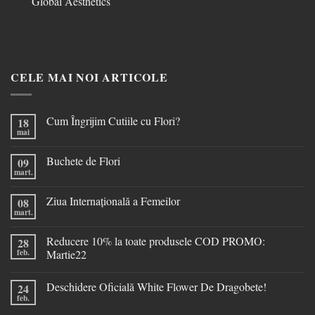
Global Aesthetics
CELE MAI NOI ARTICOLE
Cum Îngrijim Cutiile cu Flori?
18
mai
Buchete de Flori
09
mart.
Ziua Internațională a Femeilor
08
mart.
Reducere 10% la toate produsele COD PROMO:
28
feb.
Martie22
Deschidere Oficială White Flower De Dragobete!
24
feb.