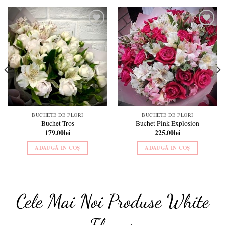
Add to
Add to
wishlist
wishlist
BUCHETE DE FLORI
BUCHETE DE FLORI
Buchet Tros
Buchet Pink Explosion
179.00
lei
225.00
lei
ADAUGĂ ÎN COȘ
ADAUGĂ ÎN COȘ
Cele Mai Noi Produse White