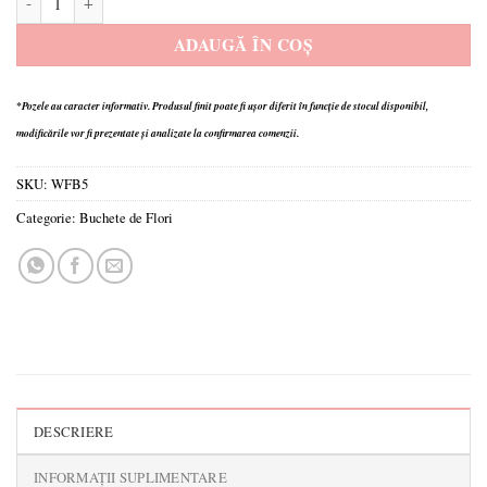
ADAUGĂ ÎN COȘ
*Pozele au caracter informativ.
Produsul finit poate fi ușor diferit în funcție de stocul disponibil,
modificările vor fi prezentate și analizate la confirmarea comenzii.
SKU:
WFB5
Categorie:
Buchete de Flori
DESCRIERE
INFORMAȚII SUPLIMENTARE