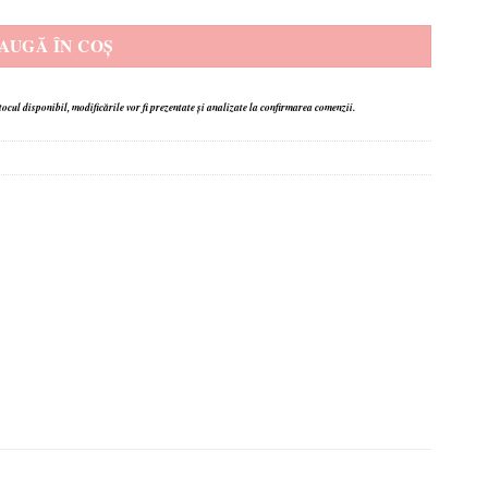
AUGĂ ÎN COȘ
stocul disponibil,
modificările vor fi prezentate și analizate la confirmarea comenzii.