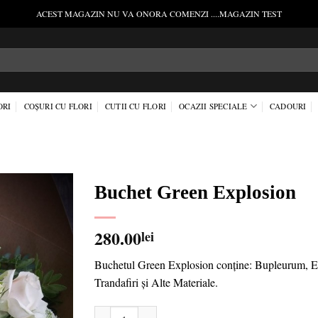
ACEST MAGAZIN NU VA ONORA COMENZI ....MAGAZIN TEST
ORI
COȘURI CU FLORI
CUTII CU FLORI
OCAZII SPECIALE
CADOURI
Buchet Green Explosion
Add to
280.00
lei
wishlist
Buchetul Green Explosion conține: Bupleurum, Ery
Trandafiri și Alte Materiale.
Cantitate Buchet Green Explosion