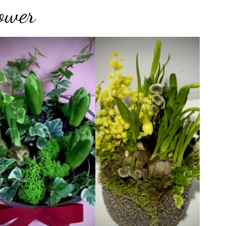
ower
Add to
Add to
wishlist
wishlist
Aranjament cu Licheni
Aranjament Mimosa
99.00
lei
118.00
lei