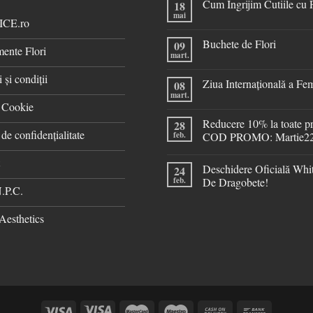
Cum Îngrijim Cutiile cu 
18
mai
ICE.ro
Buchete de Flori
09
ente Flori
mart.
 și condiții
Ziua Internațională a Fe
08
mart.
ă Cookie
Reducere 10% la toate p
28
 de confidențialitate
feb.
COD PROMO: Martie2
t
Deschidere Oficială Whi
24
feb.
De Dragobete!
.P.C.
Aesthetics