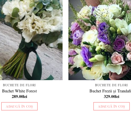
Add to
wishlist
BUCHETE DE FLORI
BUCHETE DE FLORI
Buchet White Forest
Buchet Frezii și Trandafi
289.00
lei
329.00
lei
ADAUGĂ ÎN COȘ
ADAUGĂ ÎN COȘ