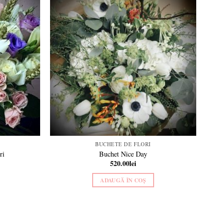
Add to
Add to
wishlist
wishlist
BUCHETE DE FLORI
ri
Buchet Nice Day
520.00
lei
ADAUGĂ ÎN COȘ