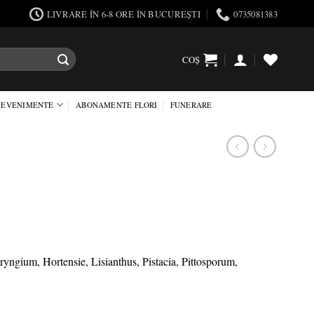
LIVRARE ÎN 6-8 ORE ÎN BUCUREȘTI
0735081383
COȘ
EVENIMENTE
ABONAMENTE FLORI
FUNERARE
ngium, Hortensie, Lisianthus, Pistacia, Pittosporum,