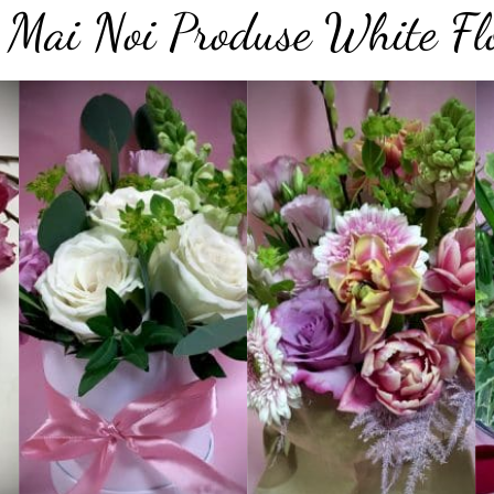
e Mai Noi Produse White Fl
Add to
Add to
t
wishlist
wishlist
Cutie March White
Aranjament Lisi
149.00
lei
230.00
lei