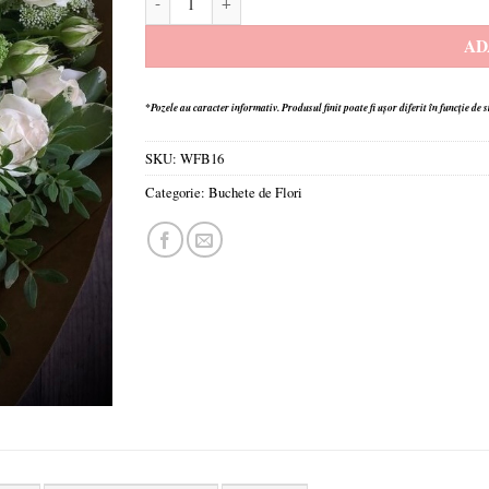
AD
*Pozele au caracter informativ.
Produsul finit poate fi ușor diferit în funcție de 
SKU:
WFB16
Categorie:
Buchete de Flori