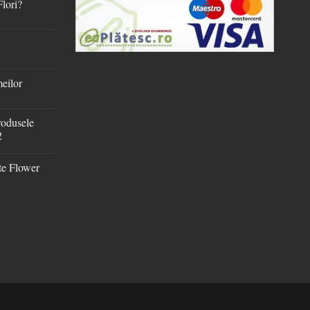
Flori?
meilor
rodusele
2
te Flower