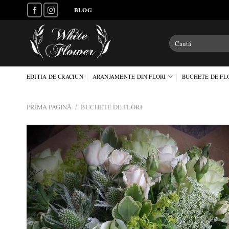
Skip
BLOG
to
content
Caută
după:
EDITIA DE CRACIUN
ARANJAMENTE DIN FLORI
BUCHETE DE FL
PRIMA PAGINĂ
/
BUCHETE DE FLORI