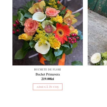
d to
Add to
hlist
wishlist
BUCHETE DE FLORI
Buchet Primavera
219.00
lei
ADAUGĂ ÎN COȘ