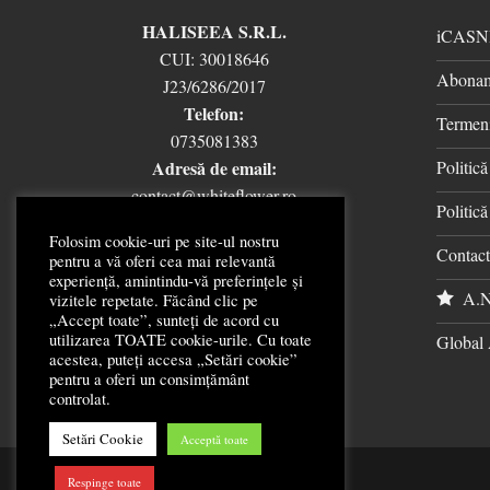
HALISEEA S.R.L.
iCASN
CUI:
30018646
Abonam
J23/6286/2017
Telefon:
Termeni
0735081383
Adresă de email:
Politic
contact@whiteflower.ro
Politică
Folosim cookie-uri pe site-ul nostru
Contac
pentru a vă oferi cea mai relevantă
experiență, amintindu-vă preferințele și
A.N
vizitele repetate. Făcând clic pe
„Accept toate”, sunteți de acord cu
utilizarea TOATE cookie-urile. Cu toate
Global 
acestea, puteți accesa „Setări cookie”
pentru a oferi un consimțământ
controlat.
Setări Cookie
Acceptă toate
Respinge toate