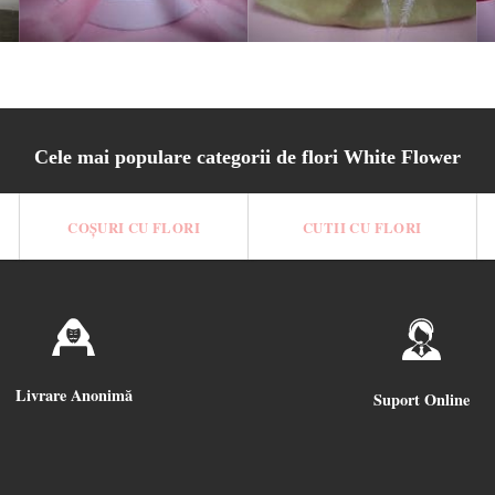
Cele mai populare categorii de flori White Flower
COȘURI CU FLORI
CUTII CU FLORI
Livrare Anonimă
Suport Online