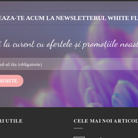
AZA-TE ACUM LA NEWSLETTERUL WHITE F
i la curent cu ofertele și promoțiile noas
RI UTILE
CELE MAI NOI ARTICO