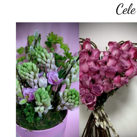
Cel
Add to
Add to
wishlist
wishlis
Cutie Zambila Willow
Buchet My Heart
130.00
lei
280.00
lei