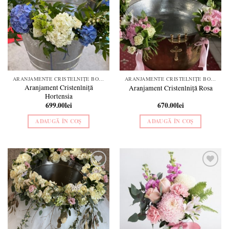
wishlist
wishlist
ARANJAMENTE CRISTELNIȚE BOTEZ
ARANJAMENTE CRISTELNIȚE BOTEZ
Aranjament Cristenlniță
Aranjament Cristenlniță Rosa
Hortensia
699.00
lei
670.00
lei
ADAUGĂ ÎN COȘ
ADAUGĂ ÎN COȘ
Add to
Add to
wishlist
wishlist