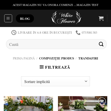
Skip
ACEST MAGAZIN NU VA ONORA COMENZI ....MAGAZIN TEST
to
content
BLOG
LIVRARE ÎN 6-8 ORE ÎN BUCUREȘTI
0735081383
Caută
după:
PRIMA PAGINĂ
/
COMPOZIȚIE PRODUS
/
TRANDAFIRI
FILTREAZĂ
Add to
Add to