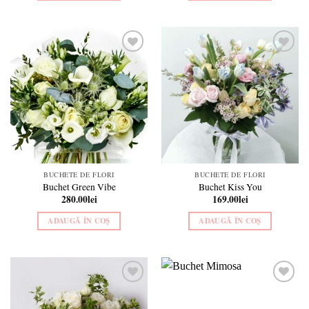
Add to
Add to
wishlist
wishlist
BUCHETE DE FLORI
BUCHETE DE FLORI
Buchet Green Vibe
Buchet Kiss You
280.00
lei
169.00
lei
ADAUGĂ ÎN COȘ
ADAUGĂ ÎN COȘ
Add to
Add to
wishlist
wishlist