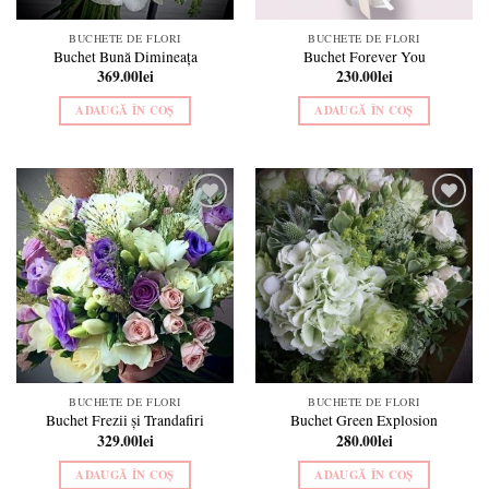
BUCHETE DE FLORI
BUCHETE DE FLORI
Buchet Bună Dimineața
Buchet Forever You
369.00
lei
230.00
lei
ADAUGĂ ÎN COȘ
ADAUGĂ ÎN COȘ
Add to
Add to
wishlist
wishlist
BUCHETE DE FLORI
BUCHETE DE FLORI
Buchet Frezii și Trandafiri
Buchet Green Explosion
329.00
lei
280.00
lei
ADAUGĂ ÎN COȘ
ADAUGĂ ÎN COȘ