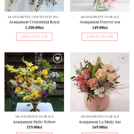
ARANJAMENTE CRISTELNIȚE BOTEZ
ARANJAMENTE FLORALE
Aranjament Cristenlniță Royal
Aranjament Forever you
1,100.00
lei
149.00
lei
ADAUGĂ ÎN COȘ
ADAUGĂ ÎN COȘ
Add to
Add to
wishlist
wishlist
ARANJAMENTE FLORALE
ARANJAMENTE FLORALE
Aranjament Hello Yellow
Aranjament La Mulți Ani
519.00
lei
169.00
lei