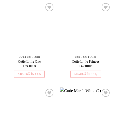
Add to
Add to
wishlist
wishlist
CUTII CU FLORI
CUTII CU FLORI
Cutie Little One
Cutie Little Princes
169.00
lei
149.00
lei
ADAUGĂ ÎN COȘ
ADAUGĂ ÎN COȘ
Add to
Add to
wishlist
wishlist