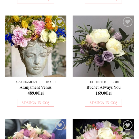
Add to
Add to
wishlist
wishlist
ARANJAMENTE FLORALE
BUCHETE DE FLORI
Aranjament Venus
Buchet Always You
489.00
lei
169.00
lei
ADAUGĂ ÎN COȘ
ADAUGĂ ÎN COȘ
Add to
Add to
wishlist
wishlist