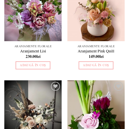
wishlist
wishlist
ARANJAMENTE FLORALE
ARANJAMENTE FLORALE
Aranjament Lisi
Aranjament Pink Quill
230.00
lei
149.00
lei
ADAUGĂ ÎN COȘ
ADAUGĂ ÎN COȘ
Add to
Add to
wishlist
wishlist