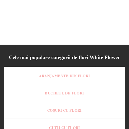
Cutie Zambila Willow
130.00
lei
Cele mai populare categorii de flori White Flower
ARANJAMENTE DIN FLORI
BUCHETE DE FLORI
COȘURI CU FLORI
CUTII CU FLORI