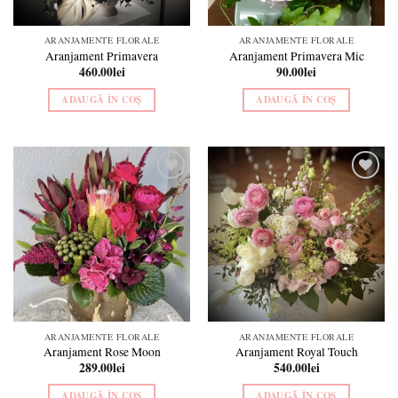
ARANJAMENTE FLORALE
ARANJAMENTE FLORALE
Aranjament Primavera
Aranjament Primavera Mic
460.00
lei
90.00
lei
ADAUGĂ ÎN COȘ
ADAUGĂ ÎN COȘ
Add to
Add to
wishlist
wishlist
ARANJAMENTE FLORALE
ARANJAMENTE FLORALE
Aranjament Rose Moon
Aranjament Royal Touch
289.00
lei
540.00
lei
ADAUGĂ ÎN COȘ
ADAUGĂ ÎN COȘ