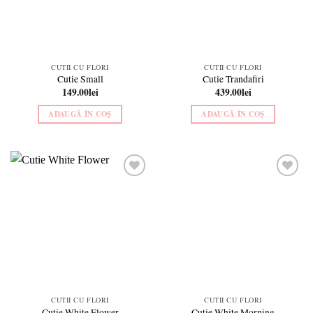
CUTII CU FLORI
CUTII CU FLORI
Cutie Small
Cutie Trandafiri
149.00
lei
439.00
lei
ADAUGĂ ÎN COȘ
ADAUGĂ ÎN COȘ
Add to
Add to
wishlist
wishlist
CUTII CU FLORI
CUTII CU FLORI
Cutie White Flower
Cutie White Morning