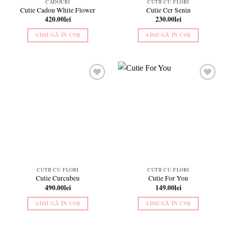
CADOURI
CUTII CU FLORI
Cutie Cadou White Flower
Cutie Cer Senin
420.00
lei
230.00
lei
ADAUGĂ ÎN COȘ
ADAUGĂ ÎN COȘ
Add to
Add to
wishlist
wishlist
CUTII CU FLORI
CUTII CU FLORI
Cutie Curcubeu
Cutie For You
490.00
lei
149.00
lei
ADAUGĂ ÎN COȘ
ADAUGĂ ÎN COȘ