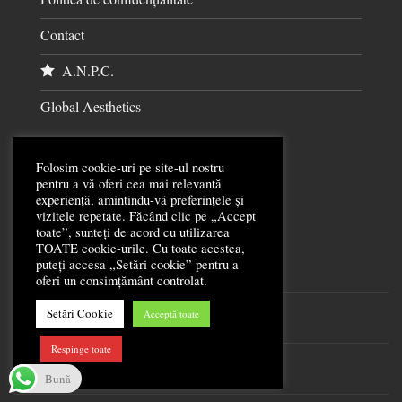
Contact
A.N.P.C.
Global Aesthetics
Folosim cookie-uri pe site-ul nostru
pentru a vă oferi cea mai relevantă
experiență, amintindu-vă preferințele și
CELE MAI NOI ARTICOLE
vizitele repetate. Făcând clic pe „Accept
toate”, sunteți de acord cu utilizarea
TOATE cookie-urile. Cu toate acestea,
Cum Îngrijim Cutiile cu Flori?
18
puteți accesa „Setări cookie” pentru a
mai
oferi un consimțământ controlat.
Buchete de Flori
09
Setări Cookie
Acceptă toate
mart.
Respinge toate
Ziua Internațională a Femeilor
08
mart.
Bună