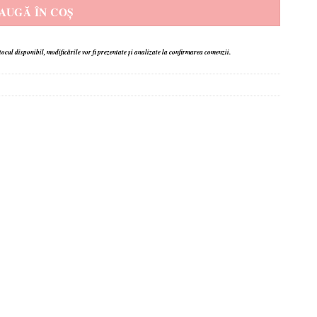
AUGĂ ÎN COȘ
stocul disponibil,
modificările vor fi prezentate și analizate la confirmarea comenzii.