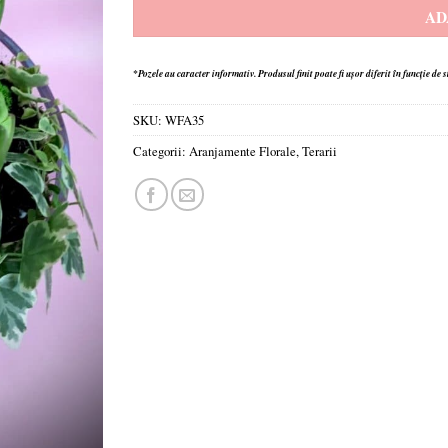
AD
*Pozele au caracter informativ.
Produsul finit poate fi ușor diferit în funcție de 
SKU:
WFA35
Categorii:
Aranjamente Florale
,
Terarii