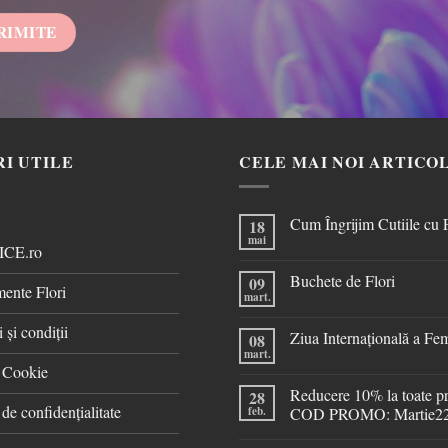
RI UTILE
CELE MAI NOI ARTICO
Cum Îngrijim Cutiile cu 
18
mai
ICE.ro
Buchete de Flori
09
ente Flori
mart.
 și condiții
Ziua Internațională a Fe
08
mart.
ă Cookie
Reducere 10% la toate p
28
 de confidențialitate
feb.
COD PROMO: Martie2