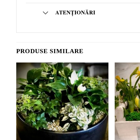
ATENȚIONĂRI
PRODUSE SIMILARE
d to
Add to
hlist
wishlist