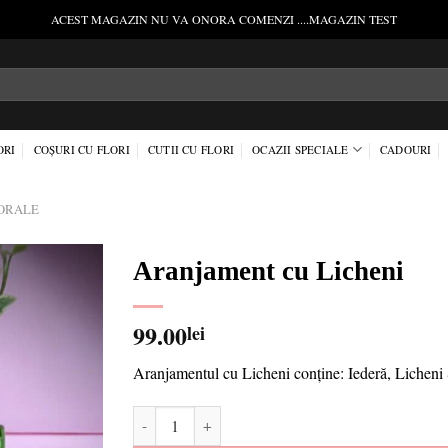
ACEST MAGAZIN NU VA ONORA COMENZI ....MAGAZIN TEST
ORI
COȘURI CU FLORI
CUTII CU FLORI
OCAZII SPECIALE
CADOURI
ORALE
Aranjament cu Licheni
Add to
99.00
lei
wishlist
Aranjamentul cu Licheni conține: Iederă, Licheni St
Cantitate Aranjament cu Licheni