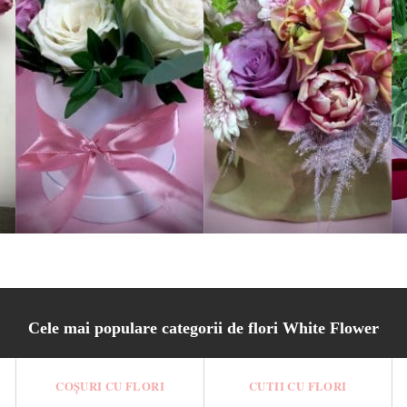
Cutie March White
Aranjament Lisi
149.00
lei
230.00
lei
Cele mai populare categorii de flori White Flower
COȘURI CU FLORI
CUTII CU FLORI