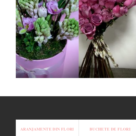
Cutie Zambila Willow
Buchet My Heart
130.00
lei
280.00
lei
ARANJAMENTE DIN FLORI
BUCHETE DE FLORI