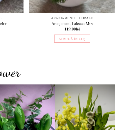
E
ARANJAMENTE FLORALE
elor
Aranjament Laleaua Mov
119.00
lei
ADAUGĂ ÎN COȘ
ower
Add to
Add to
wishlist
wishlist