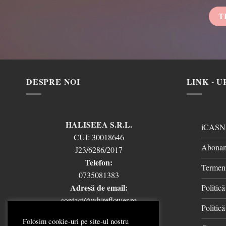
DESPRE NOI
LINK - U
HALISEEA S.R.L.
iCASN
CUI:
30018646
Abonam
J23/6286/2017
Telefon:
Termeni
0735081383
Adresă de email:
Politic
contact@whiteflower.ro
Politică
Folosim cookie-uri pe site-ul nostru