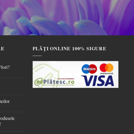
LE
PLĂȚI ONLINE 100% SIGURE
Flori?
meilor
rodusele
2