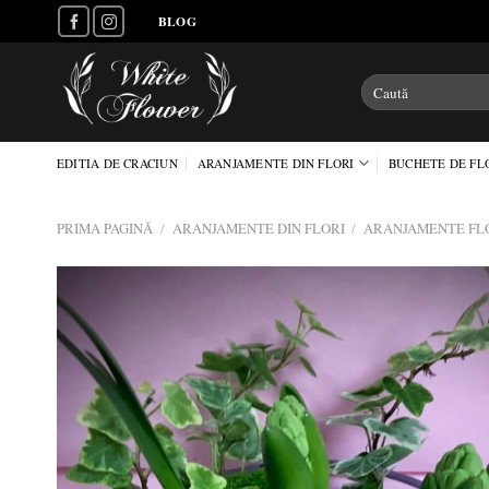
Skip
BLOG
to
content
Caută
după:
EDITIA DE CRACIUN
ARANJAMENTE DIN FLORI
BUCHETE DE FL
PRIMA PAGINĂ
/
ARANJAMENTE DIN FLORI
/
ARANJAMENTE FL