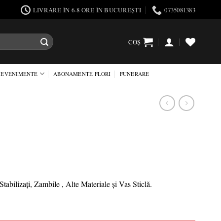
LIVRARE ÎN 6-8 ORE ÎN BUCUREȘTI
0735081383
COȘ
EVENIMENTE
ABONAMENTE FLORI
FUNERARE
abilizați, Zambile , Alte Materiale și Vas Sticlă.