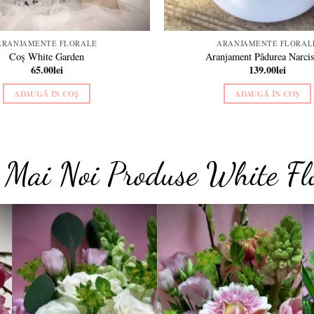
ARANJAMENTE FLORALE
ARANJAMENTE FLORAL
Coș White Garden
Aranjament Pădurea Narcis
65.00
lei
139.00
lei
ADAUGĂ ÎN COȘ
ADAUGĂ ÎN COȘ
e Mai Noi Produse White Fl
Add to
Add to
t
wishlist
wishlist