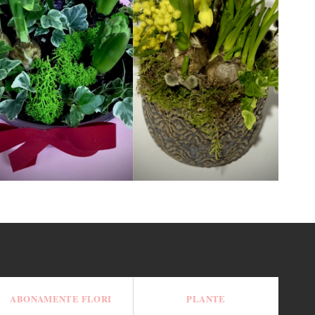
Aranjament cu Licheni
Aranjament Mimosa
99.00
lei
118.00
lei
ABONAMENTE FLORI
PLANTE