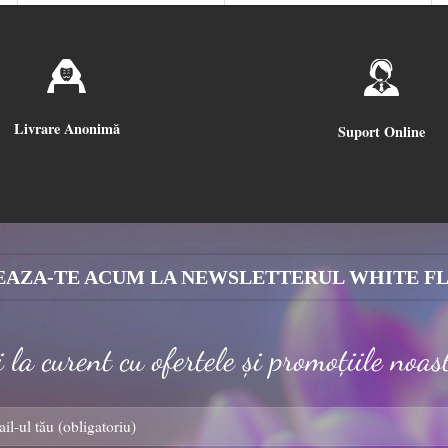
Livrare Anonimă
Suport Online
AZA-TE ACUM LA NEWSLETTERUL WHITE F
i la curent cu ofertele și promoțiile noas