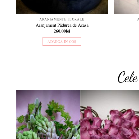
ARANJAMENTE FLORALE
Aranjament Pădurea de Acasă
260.00
lei
ADAUGĂ ÎN COȘ
Cel
Add to
Add to
wishlist
wishlis