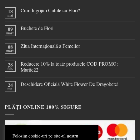
Cum Îngrijim Cutiile cu Flori?
18
mai
Buchete de Flori
09
mart.
Ziua Internațională a Femeilor
08
mart.
Reducere 10% la toate produsele COD PROMO:
28
feb.
Martie22
Deschidere Oficială White Flower De Dragobete!
24
feb.
PLĂȚI ONLINE 100% SIGURE
Folosim cookie-uri pe site-ul nostru