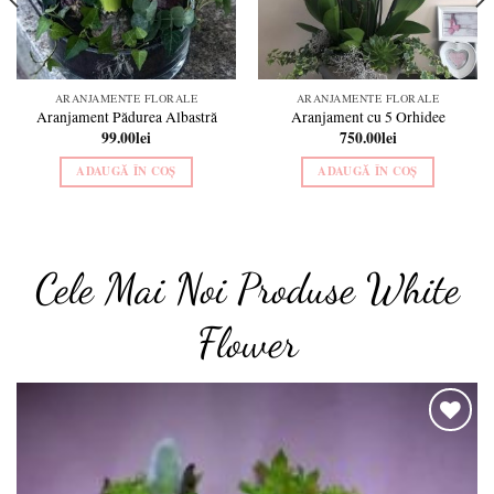
ARANJAMENTE FLORALE
ARANJAMENTE FLORALE
Aranjament Pădurea Albastră
Aranjament cu 5 Orhidee
99.00
lei
750.00
lei
ADAUGĂ ÎN COȘ
ADAUGĂ ÎN COȘ
Cele Mai Noi Produse White
Flower
o
Add to
t
wishlist