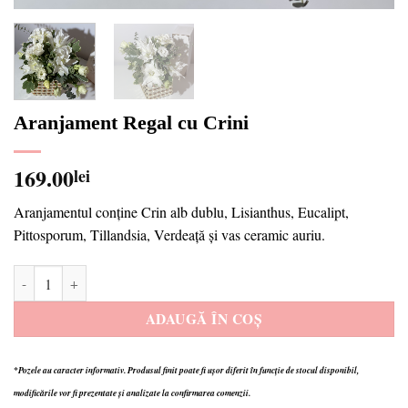
Aranjament Regal cu Crini
169.00
lei
Aranjamentul conține Crin alb dublu, Lisianthus, Eucalipt,
Pittosporum, Tillandsia, Verdeață și vas ceramic auriu.
Cantitate Aranjament Regal cu Crini
ADAUGĂ ÎN COȘ
*Pozele au caracter informativ.
Produsul finit poate fi ușor diferit în funcție de stocul disponibil,
modificările vor fi prezentate și analizate la confirmarea comenzii.