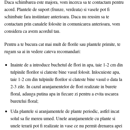
Daca schimbarea este majora, vom incerca sa te contactam pentru
acord. Plantele de suport (frunze, verdeata) si vasele pot fi
schimbate fara instiintare anterioara. Daca nu reusim sa te
contactam prin canalele folosite in comunicarea anterioara, vom
considera ca avem acordul tau.
Pentru a te bucura cat mai mult de florile sau plantele primite, te
rugam sa ai in vedere cateva recomandari:
Inainte de a introduce buchetul de flori in apa, taie 1-2 cm din
tulpinile florilor si clateste bine vasul folosit. Inlocuieste apa,
taie 1-2 cm din tulpinile florilor si clateste bine vasul o data la
2-3 zile. In cazul aranjamentelor de flori realizate in burete
floral, adauga putina apa in fiecare zi pentru a evita uscarea
buretelui floral;
Uda plantele si aranjamentele de plante periodic, astfel incat
solul sa fie mereu umed. Unele aranjamentele cu plante si
unele terarii pot fi realizate in vase ce nu permit drenarea apei