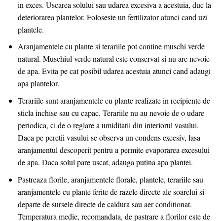
in exces. Uscarea solului sau udarea excesiva a acestuia, duc la
deteriorarea plantelor. Foloseste un fertilizator atunci cand uzi
plantele.
Aranjamentele cu plante si terariile pot contine muschi verde
natural. Muschiul verde natural este conservat si nu are nevoie
de apa. Evita pe cat posibil udarea acestuia atunci cand adaugi
apa plantelor.
Terariile sunt aranjamentele cu plante realizate in recipiente de
sticla inchise sau cu capac. Terariile nu au nevoie de o udare
periodica, ci de o reglare a umiditatii din interiorul vasului.
Daca pe peretii vasului se observa un condens excesiv, lasa
aranjamentul descoperit pentru a permite evaporarea excesului
de apa. Daca solul pare uscat, adauga putina apa plantei.
Pastreaza florile, aranjamentele florale, plantele, terariile sau
aranjamentele cu plante ferite de razele directe ale soarelui si
departe de sursele directe de caldura sau aer conditionat.
Temperatura medie, recomandata, de pastrare a florilor este de