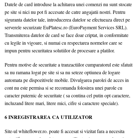
Datele de card introduse la achitarea unei comenzi nu sunt stocate
pe site si nici nu pot fi accesate de catre angajatii nostri. Pentru
siguranta datelor tale, introducerea datelor se efectueaza direct pe
serverele securizate EuPlatesc.ro (EuroPayment Services SRL).
Transmiterea datelor de card se face doar criptat, in conformitate
cu legile in vigoare, si numai cu respectarea normelor care se
impun pentru securitatea solutiilor de procesare a platilor.
Pentru motive de securitate a tranzactiilor cumparatorul este sfatuit
sa nu ramana logat pe site si sa nu seteze optiunea de logare
automata pe dispozitivele mobile. Divulgarea parolei de acces in
cont nu este permisa si se recomanda folosirea unei parole cu
caracter puternic de securitate ( sa contina cel putin opt caractere,
incluzand litere mari, litere mici, cifre si caractere speciale).
6 INREGISTRAREA CA UTILIZATOR
Site-ul whiteflower.ro. poate fi accesat si vizitat fara a necesita