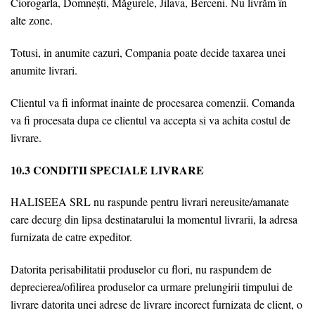
Ciorogarla, Domnești, Măgurele, Jilava, Berceni. Nu livrăm în
alte zone.
Totusi, in anumite cazuri, Compania poate decide taxarea unei
anumite livrari.
Clientul va fi informat inainte de procesarea comenzii. Comanda
va fi procesata dupa ce clientul va accepta si va achita costul de
livrare.
10.3 CONDITII SPECIALE LIVRARE
HALISEEA SRL nu raspunde pentru livrari nereusite/amanate
care decurg din lipsa destinatarului la momentul livrarii, la adresa
furnizata de catre expeditor.
Datorita perisabilitatii produselor cu flori, nu raspundem de
deprecierea/ofilirea produselor ca urmare prelungirii timpului de
livrare datorita unei adrese de livrare incorect furnizata de client, o