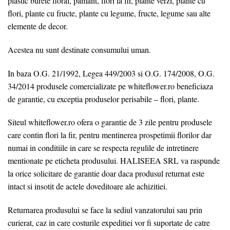
plastic burete floral, pamant, flori la fir, plante verzi, plante cu
flori, plante cu fructe, plante cu legume, fructe, legume sau alte
elemente de decor.
Acestea nu sunt destinate consumului uman.
In baza O.G. 21/1992, Legea 449/2003 si O.G. 174/2008, O.G.
34/2014 produsele comercializate pe whiteflower.ro beneficiaza
de garantie, cu exceptia produselor perisabile – flori, plante.
Siteul whiteflower.ro ofera o garantie de 3 zile pentru produsele
care contin flori la fir, pentru mentinerea prospetimii florilor dar
numai in conditiile in care se respecta regulile de intretinere
mentionate pe eticheta produsului. HALISEEA SRL va raspunde
la orice solicitare de garantie doar daca produsul returnat este
intact si insotit de actele doveditoare ale achizitiei.
Returnarea produsului se face la sediul vanzatorului sau prin
curierat, caz in care costurile expeditiei vor fi suportate de catre