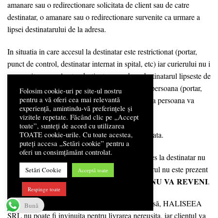
amanare sau o redirectionare solicitata de client sau de catre
destinatar, o amanare sau o redirectionare survenite ca urmare a
lipsei destinatarului de la adresa.
In situatia in care accesul la destinatar este restrictionat (portar,
punct de control, destinatar internat in spital, etc) iar curierului nu i
se permite accesul catre destinatar, sau daca destinatarul lipseste de
la adresa, coletul poate fi receptionat de o terta persoana (portar,
Folosim cookie-uri pe site-ul nostru
receptioner, vecin, ruda, coleg, etc.) daca aceasta persoana va
pentru a vă oferi cea mai relevantă
experiență, amintindu-vă preferințele și
semna pentru primirea coletului.
vizitele repetate. Făcând clic pe „Accept
toate”, sunteți de acord cu utilizarea
In aceste conditii comanda va fi considerata livrata.
TOATE cookie-urile. Cu toate acestea,
puteți accesa „Setări cookie” pentru a
oferi un consimțământ controlat.
In cazul in care nicio alta persoana care are acces la destinatar nu
doreste sa semneze pentru primire sau destinatarul nu este prezent
Setări Cookie
Acceptă toate
NU VA REVENI
la adresa si nu poate fi gasit la telefon, curierul
.
Respinge toate
In cazul in care destinatarul nu este gasit la adresă, HALISEEA
Bună
SRL nu poate fi invinuita pentru livrarea nereusita, iar clientul va