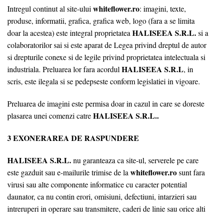
whiteflower.ro
Intregul continut al site-ului
: imagini, texte,
produse, informatii, grafica, grafica web, logo (fara a se limita
HALISEEA S.R.L.
doar la acestea) este integral proprietatea
si a
colaboratorilor sai si este aparat de Legea privind dreptul de autor
si drepturile conexe si de legile privind proprietatea intelectuala si
HALISEEA S.R.L
industriala. Preluarea lor fara acordul
, in
scris, este ilegala si se pedepseste conform legislatiei in vigoare.
Preluarea de imagini este permisa doar in cazul in care se doreste
HALISEEA S.R.L.
.
plasarea unei comenzi catre
3 EXONERAREA DE RASPUNDERE
HALISEEA S.R.L.
nu garanteaza ca site-ul, serverele pe care
whiteflower.ro
este gazduit sau e-mailurile trimise de la
sunt fara
virusi sau alte componente informatice cu caracter potential
daunator, ca nu contin erori, omisiuni, defectiuni, intarzieri sau
intreruperi in operare sau transmitere, caderi de linie sau orice alti