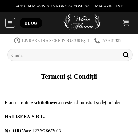
Skip
ACEST MAGAZIN NU VA ONORA COMENZI ....MAGAZIN TEST
to
content
BLOG
LIVRARE ÎN 6-8 ORE ÎN BUCUREȘTI
0735081383
Caută
după:
Termeni și Condiții
whiteflower.ro
Florăria online
este administrat și deținut de
HALISEEA S.R.L.
Nr. ORC/an:
J23/6286/2017