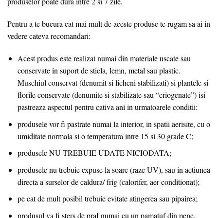
produselor poate dura intre 2 si 7 zile.
Pentru a te bucura cat mai mult de aceste produse te rugam sa ai in
vedere cateva recomandari:
Acest produs este realizat numai din materiale uscate sau
conservate in suport de sticla, lemn, metal sau plastic.
Muschiul conservat (denumit si licheni stabilizati) si plantele si
florile conservate (denumite si stabilizate sau “criogenate”) isi
pastreaza aspectul pentru cativa ani in urmatoarele conditii:
produsele vor fi pastrate numai la interior, in spatii aerisite, cu o
umiditate normala si o temperatura intre 15 si 30 grade C;
produsele NU TREBUIE UDATE NICIODATA;
produsele nu trebuie expuse la soare (raze UV), sau in actiunea
directa a surselor de caldura/ frig (calorifer, aer conditionat);
pe cat de mult posibil trebuie evitate atingerea sau pipairea;
produsul va fi sters de praf numai cu un pamatuf din pene.