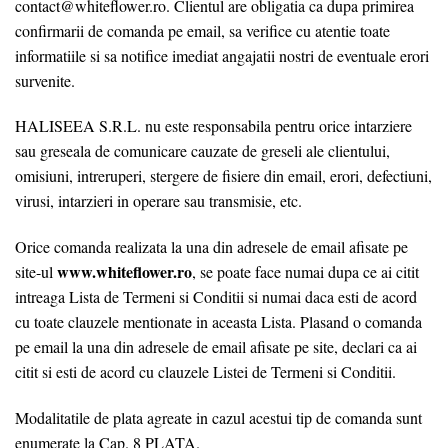
contact@whiteflower.ro. Clientul are obligatia ca dupa primirea
confirmarii de comanda pe email, sa verifice cu atentie toate
informatiile si sa notifice imediat angajatii nostri de eventuale erori
survenite.
HALISEEA S.R.L. nu este responsabila pentru orice intarziere
sau greseala de comunicare cauzate de greseli ale clientului,
omisiuni, intreruperi, stergere de fisiere din email, erori, defectiuni,
virusi, intarzieri in operare sau transmisie, etc.
Orice comanda realizata la una din adresele de email afisate pe
www.whiteflower.ro
site-ul
, se poate face numai dupa ce ai citit
intreaga Lista de Termeni si Conditii si numai daca esti de acord
cu toate clauzele mentionate in aceasta Lista. Plasand o comanda
pe email la una din adresele de email afisate pe site, declari ca ai
citit si esti de acord cu clauzele Listei de Termeni si Conditii.
Modalitatile de plata agreate in cazul acestui tip de comanda sunt
enumerate la Cap. 8 PLATA.