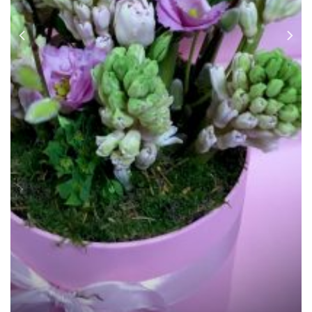
Cutie Zambila Willow
130.00
lei