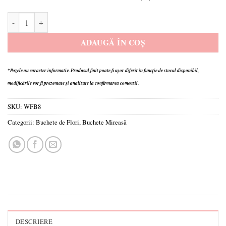
Cantitate Buchet White Day
ADAUGĂ ÎN COȘ
*Pozele au caracter informativ.
Produsul finit poate fi ușor diferit în funcție de stocul disponibil,
modificările vor fi prezentate și analizate la confirmarea comenzii.
SKU:
WFB8
Categorii:
Buchete de Flori
,
Buchete Mireasă
DESCRIERE