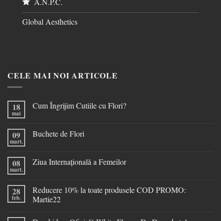
A.N.P.C.
Global Aesthetics
CELE MAI NOI ARTICOLE
Cum Îngrijim Cutiile cu Flori?
18
mai
Buchete de Flori
09
mart.
Ziua Internațională a Femeilor
08
mart.
Reducere 10% la toate produsele COD PROMO:
28
feb.
Martie22