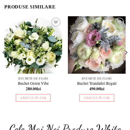
PRODUSE SIMILARE
Add to
Add to
wishlist
wishlist
BUCHETE DE FLORI
BUCHETE DE FLORI
Buchet Green Vibe
Buchet Trandafiri Regali
280.00
lei
490.00
lei
ADAUGĂ ÎN COȘ
ADAUGĂ ÎN COȘ
Cele Mai Noi Produse White