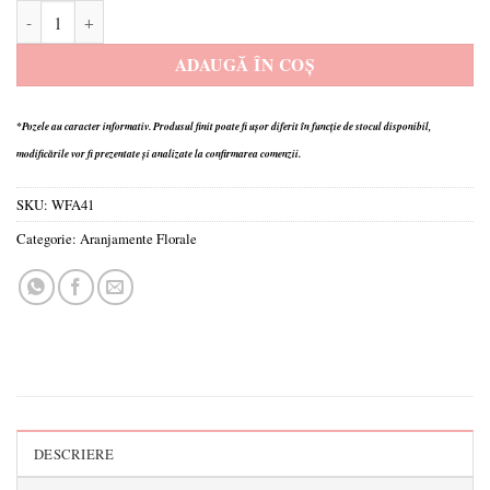
Cantitate Aranjament Mini Tree
ADAUGĂ ÎN COȘ
*Pozele au caracter informativ.
Produsul finit poate fi ușor diferit în funcție de stocul disponibil,
modificările vor fi prezentate și analizate la confirmarea comenzii.
SKU:
WFA41
Categorie:
Aranjamente Florale
DESCRIERE