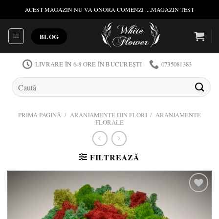
Skip
ACEST MAGAZIN NU VA ONORA COMENZI ....MAGAZIN TEST
to
content
BLOG
LIVRARE ÎN 6-8 ORE ÎN BUCUREȘTI
0735081383
Caută
după:
PRIMA PAGINĂ
/
ARANJAMENTE DIN FLORI
/
ARANJAMENTE
FLORALE
FILTREAZĂ
Add to
wishlist