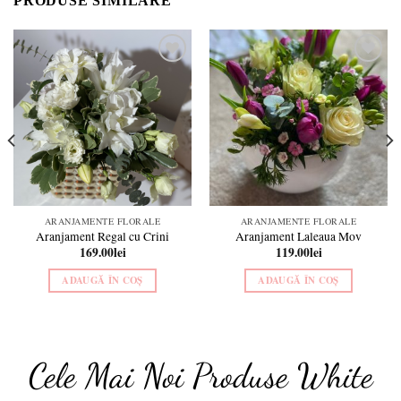
PRODUSE SIMILARE
Add to
Add to
wishlist
wishlist
ARANJAMENTE FLORALE
ARANJAMENTE FLORALE
Aranjament Regal cu Crini
Aranjament Laleaua Mov
169.00
lei
119.00
lei
ADAUGĂ ÎN COȘ
ADAUGĂ ÎN COȘ
Cele Mai Noi Produse White