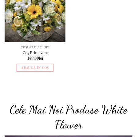
wishlist
COȘURI CU FLORI
Coș Primavera
189.00
lei
ADAUGĂ ÎN COȘ
Cele Mai Noi Produse White
Flower