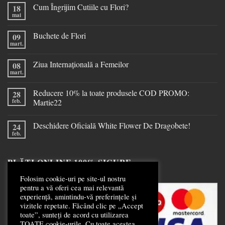
Cum Îngrijim Cutiile cu Flori?
18
mai
Buchete de Flori
09
mart.
Ziua Internațională a Femeilor
08
mart.
Reducere 10% la toate produsele COD PROMO:
28
feb.
Martie22
Deschidere Oficială White Flower De Dragobete!
24
feb.
PLĂȚI ONLINE 100% SIGURE
Folosim cookie-uri pe site-ul nostru
pentru a vă oferi cea mai relevantă
experiență, amintindu-vă preferințele și
vizitele repetate. Făcând clic pe „Accept
toate”, sunteți de acord cu utilizarea
TOATE cookie-urile. Cu toate acestea,