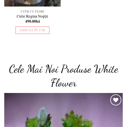
CUTII CU FLORI
Cutie Regina Nopții
490.00
lei
ADAUGĂ ÎN COȘ
Cele Mai Noi Produse White
Flower
o
Add to
t
wishlist