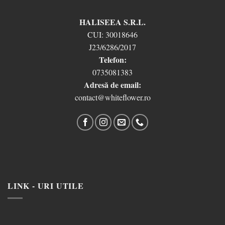
HALISEEA S.R.L.
CUI:
30018646
J23/6286/2017
Telefon:
0735081383
Adresă de email:
contact@whiteflower.ro
LINK - URI UTILE