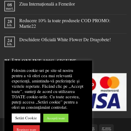
Ziua Internațională a Femeilor
08
mart.
Reducere 10% la toate produsele COD PROMO:
28
feb.
Martie22
Deschidere Oficială White Flower De Dragobete!
24
feb.
PLĂȚI ONLINE 100% SIGURE
Folosim cookie-uri pe site-ul nostru
pentru a vă oferi cea mai relevantă
experiență, amintindu-vă preferințele și
vizitele repetate. Făcând clic pe „Accept
toate”, sunteți de acord cu utilizarea
TOATE cookie-urile. Cu toate acestea,
puteți accesa „Setări cookie” pentru a
oferi un consimțământ controlat.
Setări Cookie
Acceptă toate
Respinge toate