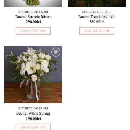
BUCHETE DE FLORI
BUCHETE DE FLORI
Buchet Soarele Răsare
Buchet Trandafirul Alb
290.00
lei
380.00
lei
ADAUGĂ ÎN COȘ
ADAUGĂ ÎN COȘ
Add to
wishlist
BUCHETE DE FLORI
Buchet White Spring
190.00
lei
ADAUGĂ ÎN COȘ