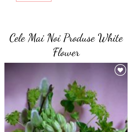
Cele Mai Noi Produse White
Flower
o
Add to
t
wishlist