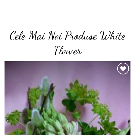
Cele Mai Noi Produse White
Flower
o
Add to
t
wishlist