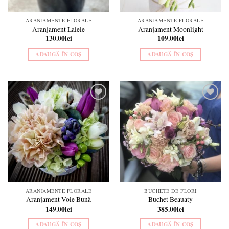
ARANJAMENTE FLORALE
ARANJAMENTE FLORALE
Aranjament Lalele
Aranjament Moonlight
130.00
lei
109.00
lei
ADAUGĂ ÎN COȘ
ADAUGĂ ÎN COȘ
Add to
Add to
wishlist
wishlist
ARANJAMENTE FLORALE
BUCHETE DE FLORI
Aranjament Voie Bună
Buchet Beauaty
149.00
lei
385.00
lei
ADAUGĂ ÎN COȘ
ADAUGĂ ÎN COȘ