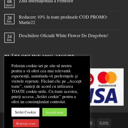
Ziua Internațională a Femeilor
08
mart.
Reducere 10% la toate produsele COD PROMO:
28
feb.
Martie22
Deschidere Oficială White Flower De Dragobete!
24
feb.
PLĂȚI ONLINE 100% SIGURE
Folosim cookie-uri pe site-ul nostru
pentru a vă oferi cea mai relevantă
experiență, amintindu-vă preferințele și
vizitele repetate. Făcând clic pe „Accept
toate”, sunteți de acord cu utilizarea
TOATE cookie-urile. Cu toate acestea,
puteți accesa „Setări cookie” pentru a
oferi un consimțământ controlat.
Setări Cookie
Acceptă toate
Respinge toate