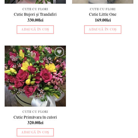
CUTII CU FLORI
CUTII CU FLORI
Cutie Bujori și Trandafiri
Cutie Little One
330.00
lei
169.00
lei
ADAUGĂ ÎN COȘ
ADAUGĂ ÎN COȘ
Add to
wishlist
CUTII CU FLORI
Cutie Primăvara în culori
320.00
lei
ADAUGĂ ÎN COȘ