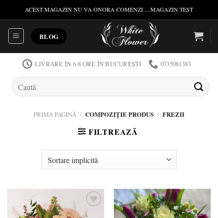
Skip
ACEST MAGAZIN NU VA ONORA COMENZI ....MAGAZIN TEST
to
content
BLOG
LIVRARE ÎN 6-8 ORE ÎN BUCUREȘTI
0735081383
Caută
după:
PRIMA PAGINĂ
/
COMPOZIȚIE PRODUS
/
FREZII
FILTREAZĂ
Add to
Add to