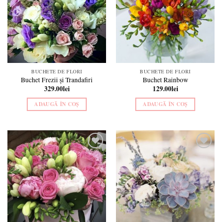
BUCHETE DE FLORI
BUCHETE DE FLORI
Buchet Frezii și Trandafiri
Buchet Rainbow
329.00
lei
129.00
lei
ADAUGĂ ÎN COȘ
ADAUGĂ ÎN COȘ
Add to
Add to
wishlist
wishlist