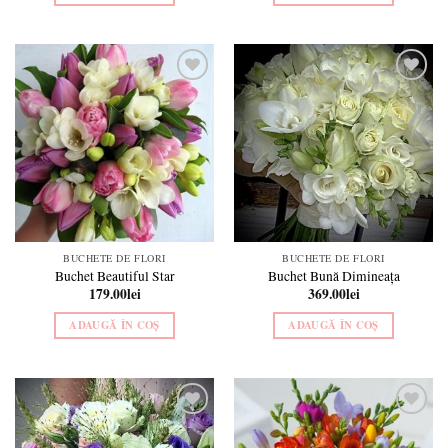
Add to
Add to
wishlist
wishlist
BUCHETE DE FLORI
BUCHETE DE FLORI
Buchet Beautiful Star
Buchet Bună Dimineața
179.00
lei
369.00
lei
ADAUGĂ ÎN COȘ
ADAUGĂ ÎN COȘ
Add to
Add to
wishlist
wishlist