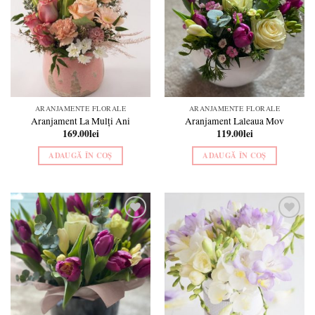
wishlist
wishlist
ARANJAMENTE FLORALE
ARANJAMENTE FLORALE
Aranjament La Mulți Ani
Aranjament Laleaua Mov
169.00
lei
119.00
lei
ADAUGĂ ÎN COȘ
ADAUGĂ ÎN COȘ
Add to
Add to
wishlist
wishlist